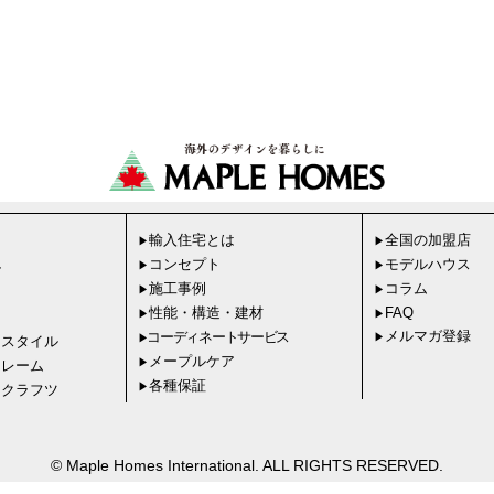
輸入住宅とは
全国の加盟店
▶
▶
コンセプト
モデルハウス
▶
▶
ル
施工事例
コラム
▶
▶
ド
性能・構造・建材
FAQ
▶
▶
メルマガ登録
コーディネートサービス
▶
▶
ドスタイル
メープルケア
▶
フレーム
各種保証
▶
ドクラフツ
© Maple Homes International. ALL RIGHTS RESERVED.