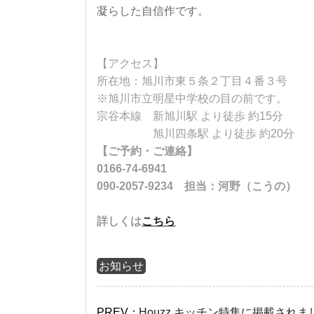
凝らした自信作です。
【アクセス】
所在地：旭川市東５条２丁目４番３号
※旭川市立明星中学校の目の前です。
宗谷本線 新旭川駅 より徒歩 約15分
旭川四条駅 より徒歩 約20分
【ご予約・ご連絡】
0166-74-6941
090-2057-9234 担当：河野（こうの）
詳しくは
こちら
お知らせ
PREV：
Houzz キッチン特集に掲載されま