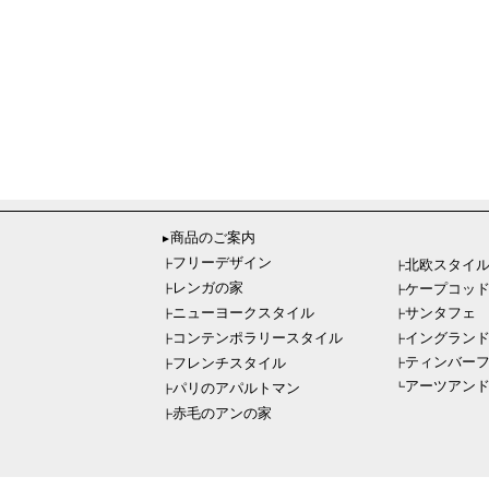
商品のご案内
▼
フリーデザイン
北欧スタイ
┣
┣
レンガの家
ケープコッ
┣
┣
ニューヨークスタイル
サンタフェ
┣
┣
イングラン
コンテンポラリースタイル
┣
┣
ティンバー
フレンチスタイル
┣
┣
アーツアン
パリのアパルトマン
┗
┣
赤毛のアンの家
┣