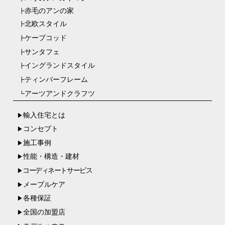
赤毛のアンの家
┣
北欧スタイル
┣
ケープコッド
┣
サンタフェ
┣
イングランドスタイル
┣
ティンバーフレーム
┣
アーツアンドクラフツ
┗
輸入住宅とは
▶
コンセプト
▶
施工事例
▶
性能・構造・建材
▶
コーディネートサービス
▶
メープルケア
▶
各種保証
▶
全国の加盟店
▶