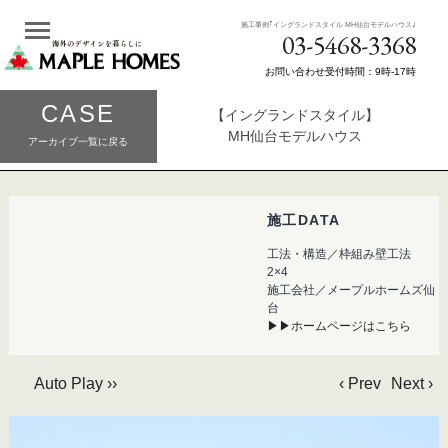
施工事例｢イングランドスタイル MH仙台モデルハウス｣
03-5468-3368
お問い合わせ受付時間：9時-17時
CASE
【イングランドスタイル】
MH仙台モデルハウス
アーカイブ一覧に戻る
施工DATA
工法・構造／枠組み壁工法
2×4
施工会社／メープルホームズ仙
台
▶▶ホームページはこちら
Auto Play ››
‹ Prev
Next ›