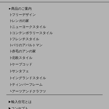
商品のご案内
▼
フリーデザイン
┣
レンガの家
┣
ニューヨークスタイル
┣
コンテンポラリースタイル
┣
フレンチスタイル
┣
パリのアパルトマン
┣
赤毛のアンの家
┣
北欧スタイル
┣
ケープコッド
┣
サンタフェ
┣
イングランドスタイル
┣
ティンバーフレーム
┣
アーツアンドクラフツ
┗
輸入住宅とは
▶
コンセプト
▶