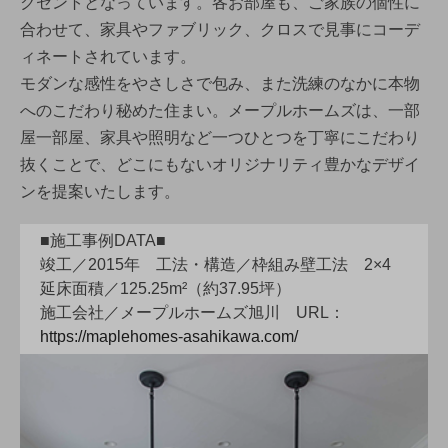
クセントとなっています。各お部屋も、ご家族の個性に
合わせて、家具やファブリック、クロスで見事にコーデ
ィネートされています。
モダンな感性をやさしさで包み、また洗練のなかに本物
へのこだわり秘めた住まい。メープルホームズは、一部
屋一部屋、家具や照明など一つひとつを丁寧にこだわり
抜くことで、どこにもないオリジナリティ豊かなデザイ
ンを提案いたします。
■施工事例DATA■
竣工／2015年 工法・構造／枠組み壁工法 2×4
延床面積／125.25m²（約37.95坪）
施工会社／メープルホームズ旭川 URL：
https://maplehomes-asahikawa.com/