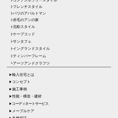
コンテンポラリースタイル
┣
フレンチスタイル
┣
パリのアパルトマン
┣
赤毛のアンの家
┣
北欧スタイル
┣
ケープコッド
┣
サンタフェ
┣
イングランドスタイル
┣
ティンバーフレーム
┣
アーツアンドクラフツ
┗
輸入住宅とは
▶
コンセプト
▶
施工事例
▶
性能・構造・建材
▶
コーディネートサービス
▶
メープルケア
▶