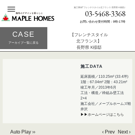
施工事例｢フレンチスタイル北フランス 長野県 K様邸｣
03-5468-3368
お問い合わせ受付時間：9時-17時
CASE
【フレンチスタイル
北フランス】
アーカイブ一覧に戻る
長野県 K様邸
施工DATA
延床面積／110.25m² (33.4坪)
1階：67.04m² 2階：43.21m²
竣工年月／2013年6月
工法・構造／枠組み壁工法
2×4
施工会社／メープルホームズ軽
井沢
▶▶ホームページはこちら
Auto Play ››
‹ Prev
Next ›