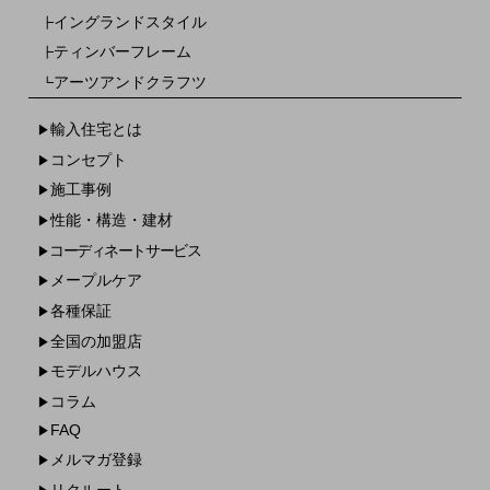
イングランドスタイル
┣
ティンバーフレーム
┣
アーツアンドクラフツ
┗
輸入住宅とは
▶
コンセプト
▶
施工事例
▶
性能・構造・建材
▶
コーディネートサービス
▶
メープルケア
▶
各種保証
▶
全国の加盟店
▶
モデルハウス
▶
コラム
▶
FAQ
▶
メルマガ登録
▶
リクルート