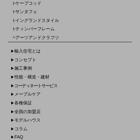
ケープコッド
┣
サンタフェ
┣
イングランドスタイル
┣
ティンバーフレーム
┣
アーツアンドクラフツ
┗
輸入住宅とは
▶
コンセプト
▶
施工事例
▶
性能・構造・建材
▶
コーディネートサービス
▶
メープルケア
▶
各種保証
▶
全国の加盟店
▶
モデルハウス
▶
コラム
▶
FAQ
▶