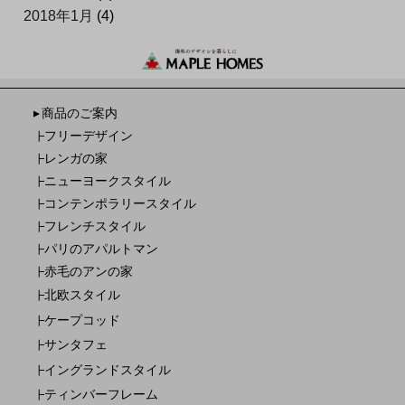
2018年1月
(4)
商品のご案内
▼
フリーデザイン
┣
レンガの家
┣
ニューヨークスタイル
┣
コンテンポラリースタイル
┣
フレンチスタイル
┣
パリのアパルトマン
┣
赤毛のアンの家
┣
北欧スタイル
┣
ケープコッド
┣
サンタフェ
┣
イングランドスタイル
┣
ティンバーフレーム
┣